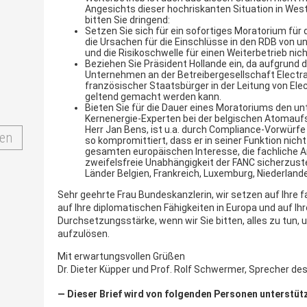
Angesichts dieser hochriskanten Situation in West
bitten Sie dringend:
Setzen Sie sich für ein sofortiges Moratorium für d
die Ursachen für die Einschlüsse in den RDB von u
und die Risikoschwelle für einen Weiterbetrieb nic
Beziehen Sie Präsident Hollande ein, da aufgrund 
Unternehmen an der Betreibergesellschaft Electr
französischer Staatsbürger in der Leitung von Elec
geltend gemacht werden kann.
Bieten Sie für die Dauer eines Moratoriums den u
Kernenergie-Experten bei der belgischen Atomaufsi
Herr Jan Bens, ist u.a. durch Compliance-Vorwürfe
en
so kompromittiert, dass er in seiner Funktion nicht 
gesamten europäischen Interesse, die fachliche Ar
zweifelsfreie Unabhängigkeit der FANC sicherzuste
Länder Belgien, Frankreich, Luxemburg, Niederland
Sehr geehrte Frau Bundeskanzlerin, wir setzen auf Ihre 
auf Ihre diplomatischen Fähigkeiten in Europa und auf I
Durchsetzungsstärke, wenn wir Sie bitten, alles zu tun, u
aufzulösen.
Mit erwartungsvollen Grüßen
Dr. Dieter Küpper und Prof. Rolf Schwermer, Sprecher 
— Dieser Brief wird von folgenden Personen unterstütz