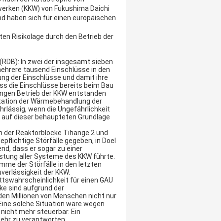
werken (KKW) von Fukushima Daichi
d haben sich für einen europäischen
ten Risikolage durch den Betrieb der
(RDB): In zwei der insgesamt sieben
mehrere tausend Einschlüsse in den
ng der Einschlüsse und damit ihre
ass die Einschlüsse bereits beim Bau
angen Betrieb der KKW entstanden
ntation der Wärmebehandlung der
hrlässig, wenn die Ungefährlichkeit
d auf dieser behaupteten Grundlage
n der Reaktorblöcke Tihange 2 und
pflichtige Störfälle gegeben, in Doel
end, dass er sogar zu einer
stung aller Systeme des KKW führte.
umme der Störfälle in den letzten
verlässigkeit der KKW.
ittswahrscheinlichkeit für einen GAU
lke sind aufgrund der
en Millionen von Menschen nicht nur
Eine solche Situation wäre wegen
nicht mehr steuerbar. Ein
mehr zu verantworten.