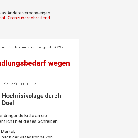
 was Andere verschweigen:
onal · Grenzüberschreitend
skanzlerin: Handlungsbedarf wegen der AKWs
andlungsbedarf wegen
 ws, Keine Kommentare
 Hochrisikolage durch
 Doel
r dringende Bitte an die
ntlicht hier dieses Schreiben:
 Merkel,
 nach der Katastrophe von