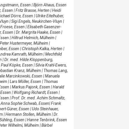
Angstmann, Essen | Björn Ahaus, Essen
 Essen | Fritz Brasse, Herten | Heidi
chael Dörre, Essen | Ulrike Eitelhuber,
luyn | Sigi Engels, Neukirchen-Vluyn |
 Froese, Essen | Elisabeth Gasenzer-
, Essen | Dr. Margrita Haake, Essen |
sen | Hiltrud Helmich, Mülheim |
 Peter Hustermeyer, Mülheim |
ber, Essen | Christoph Kalka, Herten |
| Andrea Kamrath, Mülheim | Mechthild
en | Dr. med. Hilde Kloppenburg,
 Paul Köpke, Essen | Silvia Krahl-Ewers,
Sebastian Kranz, Mülheim | Thomas Lang,
halie Marcinkowski, Essen | Manuela
heim | Lars Möller, Essen | Thomas
 Essen | Markus Pajonk, Essen | Harald
 Essen | Wolfgang Richardt, Essen |
 Essen | Prof. Dr. med. Achim Schmaltz,
 | Anna Sophie Schwab, Essen| Frank
ert-Güner, Essen | Udo Steinhauer,
im | Hermann Stollen, Mülheim | Dr.
 Sühling, Essen | Hanne Tenbrink, Essen
eter Wilhelmi, Mülheim | Bärbel