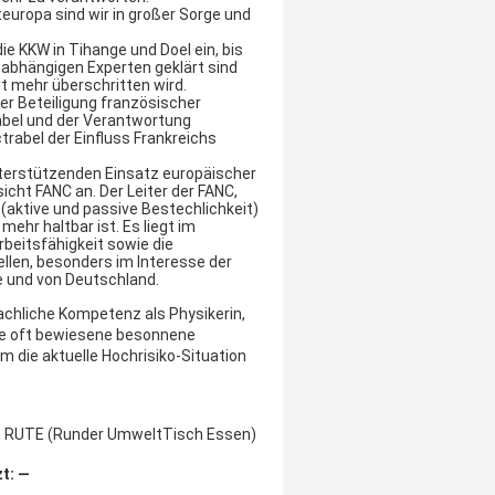
europa sind wir in großer Sorge und
ie KKW in Tihange und Doel ein, bis
nabhängigen Experten geklärt sind
ht mehr überschritten wird.
der Beteiligung französischer
abel und der Verantwortung
trabel der Einfluss Frankreichs
nterstützenden Einsatz europäischer
cht FANC an. Der Leiter der FANC,
 (aktive und passive Bestechlichkeit)
mehr haltbar ist. Es liegt im
beitsfähigkeit sowie die
llen, besonders im Interesse der
e und von Deutschland.
fachliche Kompetenz als Physikerin,
hre oft bewiesene besonnene
m die aktuelle Hochrisiko-Situation
des RUTE (Runder UmweltTisch Essen)
t: —