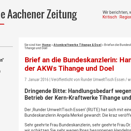
he Aachener Zeitung
Wir berichten,
Kritisch · Regi
Sie sind hier:
Home
»
Atomkraftwerke Tihange & Doel
»
Brief an die Bunde
Tihange und Doel
Brief an die Bundeskanzlerin: H
n"
der AKWs Tihange und Doel
m
7. Januar 2016 | Veröffentlicht von Runder UmweltTisch Essen /
Dringende Bitte: Handlungsbedarf wegen
Betrieb der Kern-Kraftwerke Tihange und
Der ‚Runder UmweltTisch Essen‘ (RUTE) hat sich mit eine
Bundeskanzlerin Angela Merkel gewandt. Die kraz veröffe
Sehr geehrte Frau Bundeskanzlerin, sehr geehrte Frau Dr.
wir schätzen Sie sehr wegen Ihres besonnenen Handelns