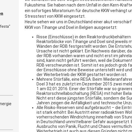
Fukushima: Sie haben nach dem Unfall in den Kern-Kraft
ein sofortiges Moratorium für deutsche KKW verhängt un
en
Stresstest von KKW eingesetzt.
Heute sehen wir uns in Deutschland einer akut verschärf
festa“
KKW von Tihange und Doel in Belgien ausgesetzt:
Risse (Einschlüsse) in den Reaktordruckbehältern 
Reaktorblöcke von Tihange und Doel sind jeweils 
Wänden der RDB festgestellt worden. Die Entstehu
Ursache ist nicht geklärt. Ein Nachweis darüber, d
der RDB vorhanden waren und nicht erst im jahrel
sind, kann nicht geführt werden, weil die Dokume
RDB verschwunden ist. Somit ist es jedoch grob fa
der Einschlüsse ohne Beweise unterstellt wird un
der Weiterbetrieb der KKW gestattet worden ist.
Mehrere Störfälle, eine RESA: Beim Wiederanfahre
Doel 3 hat es zuletzt im Dezember 2015 zwei melde
1 am 02.01.2016. Einer der Störfälle war so gravier
Reaktorschnellabschaltung (RESA) mit hoher Bela
Nicht erst diese jüngsten Störfälle, sondern die S
Jahren zeigen die Anfälligkeit und technische Unzu
nergie
Alle Risiko-Reserven sind aufgebraucht – die Eintr
ist stark erhöht: Bei Austritt einer radioaktiven Wo
vorherrschenden Windrichtung innerhalb von Stund
in Deutschland unmittelbarer Gefahr ausgesetzt. 
Ausbruchs von Panik, Flucht und Chaos vermutlich 
Weiterbetrieb ist auch aus diesen Gründen nicht 