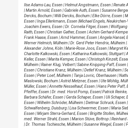
Ilse Adams-Lau, Essen | Helmut Angstmann, Essen | Renate 
| Martin Arnold, Essen | Gabriele Auth, Essen | Susanne Berger,
Dercks, Bochum | Willi Dercks, Bochum | Elke Dörre, Essen | Mi
Essen | Inga Ellerkmann, Essen |Michael Engels, Neukirchen-V
Joachim Ewers, Essen | Dr. Cornelia Fitger, Essen | Wolfgang
Raith, Essen | Christian Gather, Essen | Achim Gerhard-Kemper
Frank Haase, Essen | Arnd Hammer, Essen | Angela Hansel, Es
Werner Helmich, Mülheim | Dr. Gerd Peter Hendrix, Mülheim |
Alexander Johne, Köln | Marie-Rose Joos, Essen | Margret Kei
Charlotte Kalkowski, Essen | Katharina Kalkowski, Stuttgart 
Keller, Essen | Marita Kemper, Essen | Christoph Kinzelt, Ess
Mülheim | Rainer Klug, Velbert | Sabine Knipping-Paff, Essen |
Essen | Christiane Kranz, Mülheim | Detlef Kranz, Mülheim | 
Essen | Peter Loef, Mülheim | Tanja Lovric, Oberhausen | Nat
Maslowski, Bochum | Astrid Metzner, Essen | Ute Möhlig, Mül
Müller, Essen | Annette Nesselhauf, Essen | Hans Peter Paff,
Pfeiffer, Essen | Dr. med. Horst Pomp, Essen| Patrick Reinke,
Barbara Schäfer, Essen | Gerda Schaper, Essen | Uli Schaper,
Essen | Wilhelm Schröder, Mülheim | Dietmar Schruck, Essen
Schwalfenberg, Duisburg | Lisa Schwermer, Essen | Maria Sieb
Essen | Mirjam Sterra-Gerhard, Essen | Brigitte Stollen, Mülhe
med. Werner Strahl, Essen | Marion Stüve, Bottrop | Reinhard
| Dr. Thomas Tschiesche, Mülheim | Susanne Wiegel, Essen | P