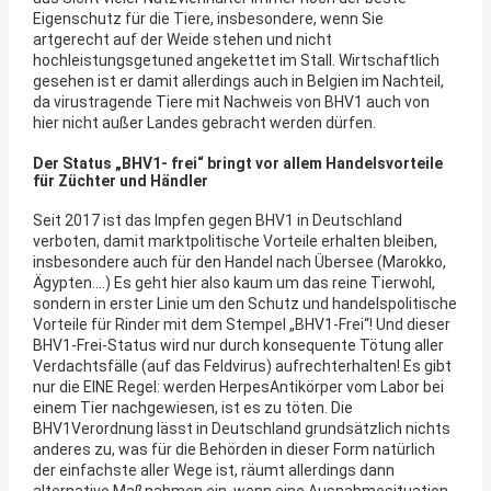
Eigenschutz für die Tiere, insbesondere, wenn Sie
artgerecht auf der Weide stehen und nicht
hochleistungsgetuned angekettet im Stall. Wirtschaftlich
gesehen ist er damit allerdings auch in Belgien im Nachteil,
da virustragende Tiere mit Nachweis von BHV1 auch von
hier nicht außer Landes gebracht werden dürfen.
Der Status „BHV1- frei“ bringt vor allem Handelsvorteile
für Züchter und Händler
Seit 2017 ist das Impfen gegen BHV1 in Deutschland
verboten, damit marktpolitische Vorteile erhalten bleiben,
insbesondere auch für den Handel nach Übersee (Marokko,
Ägypten….) Es geht hier also kaum um das reine Tierwohl,
sondern in erster Linie um den Schutz und handelspolitische
Vorteile für Rinder mit dem Stempel „BHV1-Frei“! Und dieser
BHV1-Frei-Status wird nur durch konsequente Tötung aller
Verdachtsfälle (auf das Feldvirus) aufrechterhalten! Es gibt
nur die EINE Regel: werden HerpesAntikörper vom Labor bei
einem Tier nachgewiesen, ist es zu töten. Die
BHV1Verordnung lässt in Deutschland grundsätzlich nichts
anderes zu, was für die Behörden in dieser Form natürlich
der einfachste aller Wege ist, räumt allerdings dann
alternative Maßnahmen ein, wenn eine Ausnahmesituation