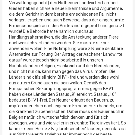
Verwaltungsgericht) des Nütheimer Landwirtes Lambert
Giesen haben sich viele neue Erkenntnisse und Argumente,
die dem Gericht in dem bereits entschiedenen Fall nicht
vorlagen, ergeben und auch Beweise, dass der eingeräumte
Ermessensspielraum des Amtes nicht geprüft und genutzt
wurde! Die Behörde hätte nämlich durchaus
Handlungsalternativen, die die Ansteckung anderer Tiere
nachweislich verhindern würden. Sie müsste sie nur
anwenden wollen. Eine Notimpfung wäre z.B. eine denkbare
Alternative zur Tötung. Der Antrag der Aachener Landwirte
darauf wurde jedoch nicht bearbeitet! In unseren
Nachbarländern Belgien, Frankreich und den Niederlanden,
und nicht nur da, kann man gegen das Virus impfen. Die
Länder sind offiziell nicht BHV1-frei und werden dies wohl
aus gutem Grund auch nie sein wollen. Gemäß des
Europäischen Bekämpfungsprogrammes gegen BHV1
haben diese Länder den Status „9″ erreicht. Status „10″
bedeutet BHV1-Frei. Der Neuner erlaubt den Bauern, zu
impfen oder eben nach eigenem Ermessen zu handeln, um
die Krankheit zu beherrschen. Dabei muss der Bauer auch in
Belgien natürlich wirtschaftlich denken und für sich
abwägen, was und wie viel er in erkrankte Tiere investiert. So
kann er seine Herde z.B. „durchseuchen“ lassen, denn das ist
aus Sicht vieler Nutzviehhalter immer noch der beste