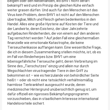
Belgien oder den Niederlanden, wo BHV1 nicht derart
bekämpft wird und im Prinzip die gleichen Kühe einfach
weiter grasen dürfen. Und auch für den Menschen ist das
Virus kein Problem, denn BHV1 ist nicht auf den Menschen
übertragbar, Milch und Fleisch gehen bedenkenlos in den
Handel. Alles eine große Hysterie auf Kosten der Tiere und
der Landwirte, deren Existenz, der über Jahrzehnte
aufgebauten Rinderherden, die von einem auf den anderen
Tag vernichtet werden ? Auf jeden Fall eine gleichermaßen
finanzielle wie emotionale Katastrophe, die keine
Tierseuchenkasse auffangen kann. Eine wesentliche Frage,
die ich in diesem Zusammenhang stellen möchte, ist, ob es
im Fall von Rinderherpes bzw. BHV1 um eine
lebensgefährliche Tierseuche geht, deren Verbreitung im
Sinne des „Tierschutzes“ einzig und allein nur durch
Wegschlachten virustragender Tiere in den Griff zu
bekommen ist – wie es hierzulande von behördlicher Seite
heißt – oder ob nicht eine tatsächlich verhältnismäßig
harmlose Tierkrankheit ausgesucht wurde, deren
medizinischer Hintergrund unübersichtlich genug ist, um
dafür offiziell ein rigoroses Bekämpfungsprogramm
vorzuschieben, das in staatlichem Interesse international
Handelsvorteile sichert.