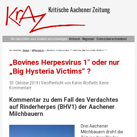
Kritische Aachener Zeitung
Wir berichten, was Andere verschweigen:
Kritisch · Regional · Grenzüberschreitend
Sie sind hier:
Home
»
Allgemein
»
„Bovines Herpesvirus 1″ oder nur „Big Hysteria Victims“ ?
„Bovines Herpesvirus 1″ oder nur
„Big Hysteria Victims“ ?
30. Oktober 2019 | Veröffentlicht von Katrin Wolfarth, Keine
Kommentare
Kommentar zu dem Fall des Verdachtes
auf Rinderherpes (BHV1) der Aachener
Milchbauern
Drei Aachener
Milchbauern droht die