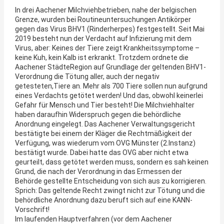
In drei Aachener Milchviehbetrieben, nahe der belgischen
Grenze, wurden bei Routineuntersuchungen Antikörper
gegen das Virus BHV1 (Rinderherpes) festgestellt. Seit Mai
2019 besteht nun der Verdacht auf Infizierung mit dem
Virus, aber: Keines der Tiere zeigt Krankheitssymptome –
keine Kuh, kein Kalb ist erkrankt. Trotzdem ordnete die
Aachener StädteRegion auf Grundlage der geltenden BHV1-
Verordnung die Tötung aller, auch der negativ
getesteten,Tiere an. Mehr als 700 Tiere sollen nun aufgrund
eines Verdachts getötet werden! Und das, obwohl keinerlei
Gefahr für Mensch und Tier besteht! Die Milchviehhalter
haben daraufhin Widerspruch gegen die behördliche
Anordnung eingelegt. Das Aachener Verwaltungsgericht
bestätigte bei einem der Kläger die Rechtmäßigkeit der
Verfügung, was wiederum vom OVG Münster (2.Instanz)
bestätigt wurde. Dabei hatte das OVG aber nicht etwa
geurteilt, dass getötet werden muss, sondern es sah keinen
Grund, die nach der Verordnung in das Ermessen der
Behörde gestellte Entscheidung von sich aus zu korrigieren.
Sprich: Das geltende Recht zwingt nicht zur Tötung und die
behördliche Anordnung dazu beruft sich auf eine KANN-
Vorschrift!
Im laufenden Hauptverfahren (vor dem Aachener