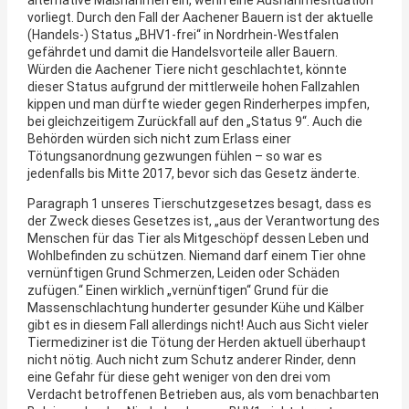
vorliegt. Durch den Fall der Aachener Bauern ist der aktuelle
(Handels-) Status „BHV1-frei“ in Nordrhein-Westfalen
gefährdet und damit die Handelsvorteile aller Bauern.
Würden die Aachener Tiere nicht geschlachtet, könnte
dieser Status aufgrund der mittlerweile hohen Fallzahlen
kippen und man dürfte wieder gegen Rinderherpes impfen,
bei gleichzeitigem Zurückfall auf den „Status 9“. Auch die
Behörden würden sich nicht zum Erlass einer
Tötungsanordnung gezwungen fühlen – so war es
jedenfalls bis Mitte 2017, bevor sich das Gesetz änderte.
Paragraph 1 unseres Tierschutzgesetzes besagt, dass es
der Zweck dieses Gesetzes ist, „aus der Verantwortung des
Menschen für das Tier als Mitgeschöpf dessen Leben und
Wohlbefinden zu schützen. Niemand darf einem Tier ohne
vernünftigen Grund Schmerzen, Leiden oder Schäden
zufügen.“ Einen wirklich „vernünftigen“ Grund für die
Massenschlachtung hunderter gesunder Kühe und Kälber
gibt es in diesem Fall allerdings nicht! Auch aus Sicht vieler
Tiermediziner ist die Tötung der Herden aktuell überhaupt
nicht nötig. Auch nicht zum Schutz anderer Rinder, denn
eine Gefahr für diese geht weniger von den drei vom
Verdacht betroffenen Betrieben aus, als vom benachbarten