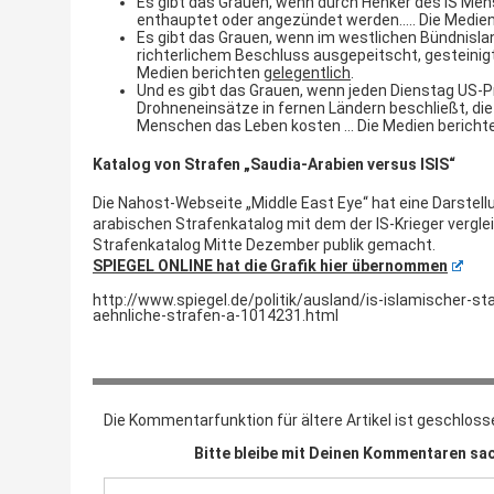
Es gibt das Grauen, wenn durch Henker des IS Me
enthauptet oder angezündet werden….. Die Medie
Es gibt das Grauen, wenn im westlichen Bündnisl
richterlichem Beschluss ausgepeitscht, gesteinig
Medien berichten
gelegentlich
.
Und es gibt das Grauen, wenn jeden Dienstag US-
Drohneneinsätze in fernen Ländern beschließt, die
Menschen das Leben kosten … Die Medien bericht
Katalog von Strafen „Saudia-Arabien versus ISIS“
Die Nahost-Webseite „Middle East Eye“ hat eine Darstellu
arabischen Strafenkatalog mit dem der IS-Krieger verglei
Strafenkatalog Mitte Dezember publik gemacht.
SPIEGEL ONLINE hat die Grafik hier übernommen
http://www.spiegel.de/politik/ausland/is-islamischer-st
aehnliche-strafen-a-1014231.html
Die Kommentarfunktion für ältere Artikel ist geschloss
Bitte bleibe mit Deinen Kommentaren sac