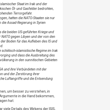
slamischer Staat im Irak und der
akischen Öl- und Gasfelder bedrohten,
rohenden Terrorgefahr.
 zogen, hatten die NATO-Staaten sie nur
gen die Assad-Regierung in Syrien
ss die beiden US-geführten Kriege und
er NATO gegen Libyen und der von den
 der Boden für das Aufleben des IS und
nd.
 schiitisch-islamistische Regime im Irak
vorging und dass die Ausbreitung des
evölkerung in den sunnitischen Gebieten
USA und ihre Verbündeten mit der
on und der Zerstörung ihrer
che Luftangriffe und die Entsendung
en, um besser zu verstehen, in
n Argumente in die Hand bekommen,
agen hat.
viele Details des Wirkens der ISIS,