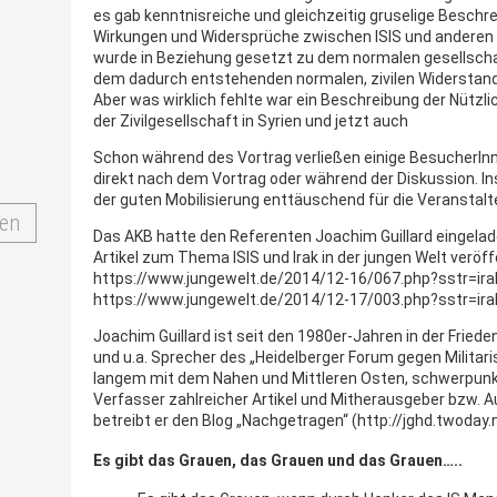
es gab kenntnisreiche und gleichzeitig gruselige Beschr
Wirkungen und Widersprüche zwischen ISIS und anderen
wurde in Beziehung gesetzt zu dem normalen gesellsch
dem dadurch entstehenden normalen, zivilen Widerstand 
Aber was wirklich fehlte war ein Beschreibung der Nützlic
der Zivilgesellschaft in Syrien und jetzt auch
Schon während des Vortrag verließen einige BesucherInne
direkt nach dem Vortrag oder während der Diskussion. In
der guten Mobilisierung enttäuschend für die Veranstalte
en
Das AKB hatte den Referenten Joachim Guillard eingelade
Artikel zum Thema ISIS und Irak in der jungen Welt veröff
https://www.jungewelt.de/2014/12-16/067.php?sstr=ira
https://www.jungewelt.de/2014/12-17/003.php?sstr=ira
Joachim Guillard ist seit den 1980er-Jahren in der Fried
und u.a. Sprecher des „Heidelberger Forum gegen Militari
langem mit dem Nahen und Mittleren Osten, schwerpunk
Verfasser zahlreicher Artikel und Mitherausgeber bzw. A
betreibt er den Blog „Nachgetragen“ (http://jghd.twoday.n
Es gibt das Grauen, das Grauen und das Grauen…..