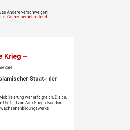
 was Andere verschweigen:
onal · Grenzüberschreitend
e Krieg –
mmentare
Islamischer Staat« der
obilisierung war erfolgreich. Die ca.
m Umfeld von Anti-Kriegs-Bündnis
 Erwachsenenbildungswerks