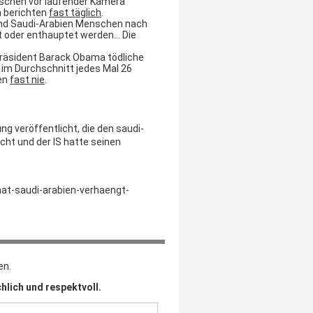
nschen vor laufender Kamera
n berichten
fast täglich
.
and Saudi-Arabien Menschen nach
t oder enthauptet werden… Die
Präsident Barack Obama tödliche
 im Durchschnitt jedes Mal 26
en
fast nie
.
ng veröffentlicht, die den saudi-
cht und der IS hatte seinen
aat-saudi-arabien-verhaengt-
en.
hlich und respektvoll.