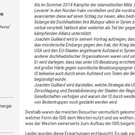
Als im Sommer 2014 Kämpfer der islamistischen Miliz ‚I
Levante‘ in den Norden Iraks vorstießen und die nordir
en
avancierten diese auf einen Schlag zur neuen, alles bed
Solange die Dschihadisten ihre Blutspur allein in Syrien
festa“
verbal verurteilt, faktisch aber weiterhin als Teil der ge
kämpfenden Allianz unterstützt.
Joachim Guilliard wird in seinem Vortrag aufzeigen, da
das mörderische Embargo gegen den Irak, der Krieg d
USA und den EU-Staaten angefeuerte Aufstand in Syrien
anderer dschihadistischer Organisationen waren und si
Er wird darlegen, dass das unter US-Besatzung errichtete
mit großer Härte gegen sunnitische Besatzungsgegner 
IS teilweise auch durch einen Aufstand von Teilen der B
begünstigt wurde.
Joachim Guilliard wird darstellen, welche Strategie die 
Zerschlagung und Destabilisierung der Staaten der Regi
Gesellschaften verfolgen und warum der IS durch westli
von Bodentruppen noch gestärkt werden wird.
nergie
Deshalb waren die meisten Besucher vermutlich gekomm
welcher Form die ISIS dem Westen nutzt und sie wollte
was der Westen seinerseits zum Aufbau der ISIS beigetr
Leider wurden diese Erwartungen enttäuscht. Es gab zwar 