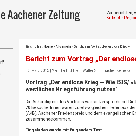
he Aachener Zeitung
Wir berichten,
Kritisch · Regi
Sie sind hier:
Home
»
Allgemein
»
Bericht zum Vortrag „Der endlose Krieg –
Bericht zum Vortrag „Der endlos
n"
30. März 2015 | Veröffentlicht von Walter Schumacher, Keine Ko
m
Vortrag „Der endlose Krieg – Wie ISIS/ »
westlichen Kriegsführung nutzen“
Die Ankündigung des Vortrags war vielversprechend. Die M
70 BesucherInnen waren zu etwa gleichen Teilen aus de
(AKB), Aachener Friedenspreis und dem evangelischen
zusammengekommen.
Eingeladen wurde mit folgendem Text