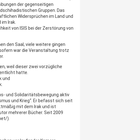
eibungen der gegenseitigen
 dschihadistischen Gruppen. Das
aftlichen Widersprüchen im Land und
im Irak.
hkeit von ISIS bei der Zerstörung von
n den Saal, viele weitere gingen
sofern war die Veranstaltung trotz
r.
n, weil dieser zwei vorzügliche
entlicht hatte.
k und
k.
ens- und Solidaritätsbewegung aktiv
smus und Krieg“. Er befasst sich seit
tmäßig mit dem Irak und ist
utor mehrerer Bücher. Seit 2009
et/).