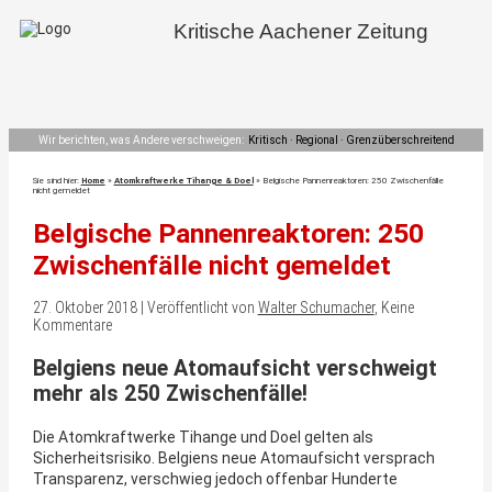
Kritische Aachener Zeitung
Wir berichten, was Andere verschweigen:
Kritisch · Regional · Grenzüberschreitend
Sie sind hier:
Home
»
Atomkraftwerke Tihange & Doel
»
Belgische Pannenreaktoren: 250 Zwischenfälle
nicht gemeldet
Belgische Pannenreaktoren: 250
Zwischenfälle nicht gemeldet
27. Oktober 2018 | Veröffentlicht von
Walter Schumacher
, Keine
Kommentare
Belgiens neue Atomaufsicht verschweigt
mehr als 250 Zwischenfälle!
Die Atomkraftwerke Tihange und Doel gelten als
Sicherheitsrisiko. Belgiens neue Atomaufsicht versprach
Transparenz, verschwieg jedoch offenbar Hunderte