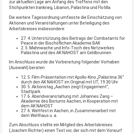
zur aktuellen Lage am Anfang des Treffens mit den
Stichpunkten Irankrieg, Libanon, Palästina und Flotilla.
Die weitere Tagesordnung umfasste die Einschätzung von
Aktionen und Veranstaltungen unter Beteiligung des
Arbeitskreises insbesondere:
27. 4. Unterstützung des Beitrags der Combatants for
Peace in der Bischöflichen Akademie BAK
2. 5. Mahnwache und Info-Tisch des Netzwerkes
Palästina und des AK NAHOST am Geldbrunnen
Im Anschluss wurde die Vorbereitung folgender Vorhaben
(Auswahl) beraten:
12. 5. Film-Präsentation mit Apollo-Kino „Palästina 36“
durch den AK NAHOST im Original mit UT, 19.30 Uhr
30. 5. Aktionstag „Aachen zeigt Engagement“,
Stadtpark
17. 6. Abendveranstaltung mit Johannes Zang –
Akademie des Bistums Aachen, in Kooperation mit
dem AK NAHOST
27. 6. Weltfest in Aachen, in Zusammenarbeit mit
dem Welthaus u. a.
Zum Abschluss stellte ein Mitglied des Arbeitskreises
(Joachim Richter) einen Text vor, der sich mit dem Vorwurf