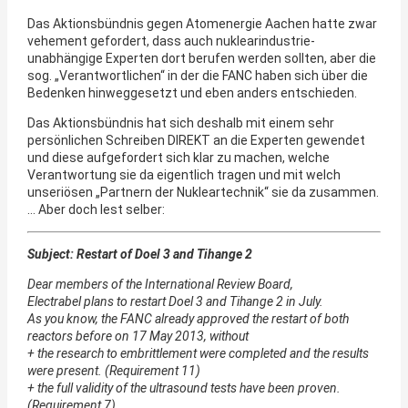
Das Aktionsbündnis gegen Atomenergie Aachen hatte zwar
vehement gefordert, dass auch nuklearindustrie-
unabhängige Experten dort berufen werden sollten, aber die
sog. „Verantwortlichen“ in der die FANC haben sich über die
Bedenken hinweggesetzt und eben anders entschieden.
Das Aktionsbündnis hat sich deshalb mit einem sehr
persönlichen Schreiben DIREKT an die Experten gewendet
und diese aufgefordert sich klar zu machen, welche
Verantwortung sie da eigentlich tragen und mit welch
unseriösen „Partnern der Nukleartechnik“ sie da zusammen.
… Aber doch lest selber:
Subject: Restart of Doel 3 and Tihange 2
Dear members of the International Review Board,
Electrabel plans to restart Doel 3 and Tihange 2 in July.
As you know, the FANC already approved the restart of both
reactors before on 17 May 2013, without
+ the research to embrittlement were completed and the results
were present. (Requirement 11)
+ the full validity of the ultrasound tests have been proven.
(Requirement 7)