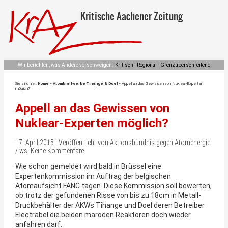
Kritische Aachener Zeitung
Wir berichten, was Andere verschweigen:
Kritisch · Regional · Grenzüberschreitend
Sie sind hier:
Home
»
Atomkraftwerke Tihange & Doel
»
Appell an das Gewissen von Nuklear-Experten
möglich?
Appell an das Gewissen von
Nuklear-Experten möglich?
17. April 2015 | Veröffentlicht von Aktionsbündnis gegen Atomenergie
/ ws, Keine Kommentare
Wie schon gemeldet wird bald in Brüssel eine
Expertenkommission im Auftrag der belgischen
Atomaufsicht FANC tagen. Diese Kommission soll bewerten,
ob trotz der gefundenen Risse von bis zu 18cm in Metall-
Druckbehälter der AKWs Tihange und Doel deren Betreiber
Electrabel die beiden maroden Reaktoren doch wieder
anfahren darf.