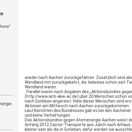
en
festa“
wieder nach Aachen zurückgefahren. Zusätzlich sind a
Wendland mit zurückgekehrt, die teilweise schon seit T
Wendland waren.
Parallel waren nach Angaben des „Aktionsbündnis geg
(http://www.anti-akw-ac.de) über 20 Menschen schon vo
nach Gorleben angereist. Viele dieser Menschen sind ers
nergie
Aktionen am Mittwoch nach Aachen zurückgekommen.
Laut Berichten des Bündnisses gab es bei den Aachener
und keine Verhaftungen.
Das Aktionsbündnis gegen Atomenergie Aachen weist dar
Anfang 2012 Castor-Transporte aus Jülich nach Arhaus
kleiner sein als die in Gorleben, dafür werden sie ausschl