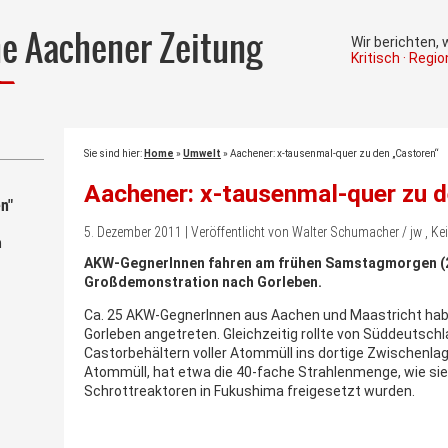
he Aachener Zeitung
Wir berichten,
Kritisch · Regi
Sie sind hier:
Home
»
Umwelt
»
Aachener: x-tausenmal-quer zu den „Castoren“
Aachener: x-tausenmal-quer zu d
n"
5. Dezember 2011 | Veröffentlicht von Walter Schumacher / jw , 
m
AKW-GegnerInnen fahren am frühen Samstagmorgen (26
Großdemonstration nach Gorleben.
Ca. 25 AKW-GegnerInnen aus Aachen und Maastricht habe
Gorleben angetreten. Gleichzeitig rollte von Süddeutsch
Castorbehältern voller Atommüll ins dortige Zwischenlage
Atommüll, hat etwa die 40-fache Strahlenmenge, wie sie
Schrottreaktoren in Fukushima freigesetzt wurden.