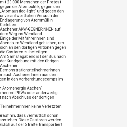
mit 23.000 Menschen der Protest
gegen die Atompolitik, gegen den
„Atomaustieg-light“ und gegen den
unverantwortlichen Versuch der
Endlagerung von Atommüll in
Gorleben.
Aachener AKW-GEGNERINNEN auf
dem Weg ins Wendland.
Einige der MitfahrerInnen sind
Abends im Wendland geblieben, um
sich an den dortigen Aktionen gegen
die Castoren zu beteiligen.
Am Samstagabend ist der Bus nach
der Kundgebung mit den übrigen
Aachener
DemonstrationsteilnehmerInnen
ber auch AachenerInnen aus dem
agen in den Vorbereitungscamps im
en Atomenergie Aachen“
rher mit PKWs oder anderweitig
t nach Abschluss der dortigen
 TeilnehmerInnen keine Verletzten
auf hin, dass vermutlich schon
 anstehen. Diese Castoren werden
ießlich auf der Straße transportiert