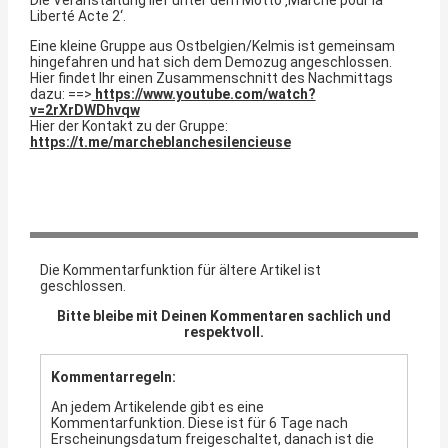
Die Veranstaltung lief unter dem Motto ‚Marche pour la
Liberté Acte 2‘.
Eine kleine Gruppe aus Ostbelgien/Kelmis ist gemeinsam
hingefahren und hat sich dem Demozug angeschlossen.
Hier findet Ihr einen Zusammenschnitt des Nachmittags
dazu: ==>
https://www.youtube.com/watch?
v=2rXrDWDhvqw
Hier der Kontakt zu der Gruppe:
https://t.me/marcheblanchesilencieuse
Die Kommentarfunktion für ältere Artikel ist
geschlossen.
Bitte bleibe mit Deinen Kommentaren sachlich und
respektvoll.
Kommentarregeln:
An jedem Artikelende gibt es eine
Kommentarfunktion. Diese ist für 6 Tage nach
Erscheinungsdatum freigeschaltet, danach ist die