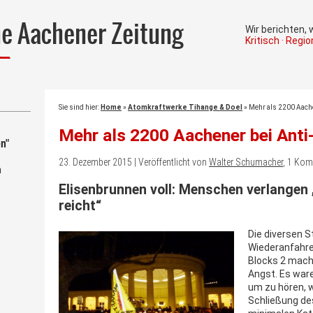
he Aachener Zeitung
Wir berichten,
Kritisch · Regi
Sie sind hier:
Home
»
Atomkraftwerke Tihange & Doel
»
Mehr als 2200 Aach
Mehr als 2200 Aachener bei Ant
n"
23. Dezember 2015 | Veröffentlicht von
Walter Schumacher
, 1 Ko
m
Elisenbrunnen voll: Menschen verlange
reicht“
Die diversen S
Wiederanfahre
Blocks 2 mach
Angst. Es wa
um zu hören, w
Schließung des