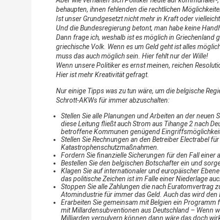
behaupten, ihnen fehlenden die rechtlichen Möglichkeite
Ist unser Grundgesetzt nicht mehr in Kraft
oder vielleich
Und die Bundesregierung betont, man habe keine Handha
Dann frage ich, weshalb ist es möglich in Griechenland
griechische Volk.
Wenn es um Geld geht ist alles möglic
muss das auch möglich sein.
Hier fehlt nur der Wille!
Wenn unsere Politiker es ernst meinen, reichen Resolut
Hier ist mehr Kreativität gefragt.
Nur einige Tipps was zu tun wäre, um die belgische Regi
Schrott-AKWs für immer abzuschalten:
Stellen Sie alle Planungen und Arbeiten an der neuen 
diese Leitung fließt auch Strom aus Tihange 2 nach De
betroffene Kommunen genügend Eingriffsmöglichkei
Stellen Sie Rechnungen an den Betreiber Electrabel fü
Katastrophenschutzmaßnahmen.
Fordern Sie finanzielle Sicherungen für den Fall eine
Bestellen Sie den belgischen Botschafter ein und sorge
Klagen Sie auf internationaler und europäischer Ebene a
das politische Zeichen ist im Falle einer Niederlage auc
Stoppen Sie alle Zahlungen die nach Euratomvertrag zu 
Atomindustrie für immer das Geld. Auch das wird den 
Erarbeiten Sie gemeinsam mit Belgien ein Programm f
mit Millardensubventionen aus Deutschland – Wenn wi
Milliarden verpulvern können dann wäre das doch wirkl