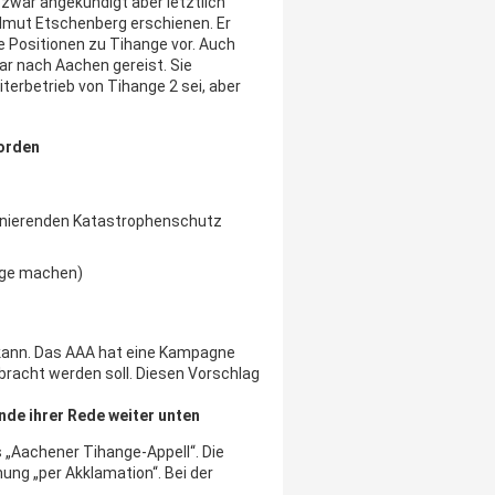
zwar angekündigt aber letztlich
elmut Etschenberg erschienen. Er
 Positionen zu Tihange vor. Auch
r nach Aachen gereist. Sie
iterbetrieb von Tihange 2 sei, aber
worden
ionierenden Katastrophenschutz
räge machen)
ann. Das AAA hat eine Kampagne
bracht werden soll. Diesen Vorschlag
nde ihrer Rede weiter unten
„Aachener Tihange-Appell“. Die
ng „per Akklamation“. Bei der