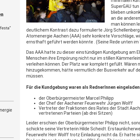
minimalen Kat
SuperGAU tun w
blieben unkonkr
en
an die anderen
man können le
festa“
deutlichem Kontrast dazu formulierte Jörg Schellenber
Atomenergie Aachen (AAA) sehr konkrete Vorschläge, wie
ernsthaft geführt werden könnte . (Seine Rede unten im
Das AAA hatte zu dieser einstündigen Kundgebung am El
Menschen ihre Empörung nicht nur im stillen Kämmerlei
verleihen können. Der Platz war komplett gefüllt. Wäre
hinzugekommen, hätte vermutlich der Busverkehr auf d
müssen.
Für die Kundgebung waren als RednerInnen eingelade
der Oberbürgermeister Marcel Philipp
der Chef der Aachener Feuerwehr Jürgen Wolff
Vertreter der Fraktionen des Rates der Stadt Aac
nergie
vertretenen Parteien (ab drei Sitzen)
Leider erschien der Oberbürgermeister Philipp nicht, son
schickte seine Vertreterin Hilde Scheidt. Erstaunlicher
Feuerwehr Herr Wolff trotz Einladung nicht da. Er hatte 