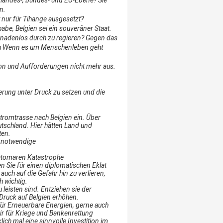
n.
t nur für Tihange ausgesetzt?
be, Belgien sei ein souveräner Staat.
 gnadenlos durch zu regieren? Gegen das
h
Wenn es um Menschenleben geht
ion und Aufforderungen nicht mehr aus.
erung unter Druck zu setzen und die
Stromtrasse nach Belgien ein. Über
utschland. Hier hätten Land und
ten.
r notwendige
r atomaren Katastrophe
n Sie für einen diplomatischen Eklat
uch auf die Gefahr hin zu verlieren,
h wichtig.
leisten sind. Entziehen sie der
Druck auf Belgien erhöhen.
ür Erneuerbare Energien, gerne auch
r für Kriege und Bankenrettung
ich mal eine sinnvolle Investition im