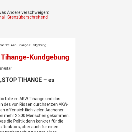
 was Andere verschweigen:
onal · Grenzüberschreitend
ener bei Anti-Tihange-Kundgebung
i-Tihange-Kundgebung
mmentar
n „STOP TIHANGE – es
törfälle im AKW Tihange und das
n des von Rissen durchsetzen AKW-
en offensichtlich vielen Aachener
ren mehr 2.200 Menschen gekommen,
as die Politik denn konkret für die
 Reaktors, aber auch für einen