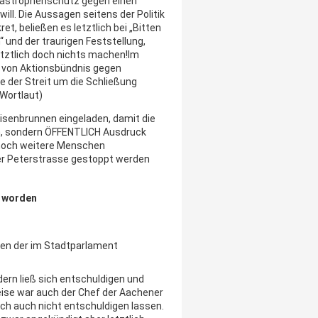
astrophenschutz gegen einen
ill. Die Aussagen seitens der Politik
et, beließen es letztlich bei „Bitten
“ und der traurigen Feststellung,
tztlich doch nichts machen!
Im
g von Aktionsbündnis gegen
 der Streit um die Schließung
 Wortlaut)
isenbrunnen eingeladen, damit die
n, sondern ÖFFENTLICH Ausdruck
n noch weitere Menschen
er Peterstrasse gestoppt werden
n worden
hen der im Stadtparlament
dern ließ sich entschuldigen und
weise war auch der Chef der Aachener
sich auch nicht entschuldigen lassen.