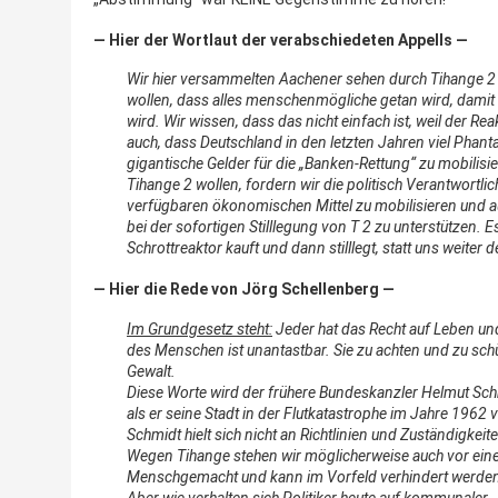
— Hier der Wortlaut der verabschiedeten Appells —
Wir hier versammelten Aachener sehen durch Tihange 2 
wollen, dass alles menschenmögliche getan wird, damit 
wird. Wir wissen, dass das nicht einfach ist, weil der Rea
auch, dass Deutschland in den letzten Jahren viel Phanta
gigantische Gelder für die „Banken-Rettung“ zu mobilisi
Tihange 2 wollen, fordern wir die politisch Verantwortliche
verfügbaren ökonomischen Mittel zu mobilisieren und au
bei der sofortigen Stilllegung von T 2 zu unterstützen.
E
Schrottreaktor kauft und dann stilllegt, statt uns weiter
— Hier die Rede von Jörg Schellenberg —
Im Grundgesetz steht:
Jeder hat das Recht auf Leben und
des Menschen ist unantastbar.
Sie zu achten und zu schü
Gewalt.
Diese Worte wird der frühere Bundeskanzler Helmut Schm
als er seine Stadt in der Flutkatastrophe im Jahre 196
Schmidt hielt sich nicht an Richtlinien und Zuständigkeit
Wegen Tihange stehen wir möglicherweise auch vor einer
Menschgemacht und kann im Vorfeld verhindert werde
Aber wie verhalten sich Politiker heute auf kommunaler-