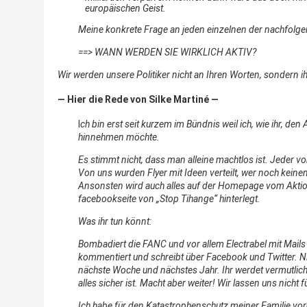
europäischen Geist.
Meine konkrete Frage an jeden einzelnen der nachfolg
==> WANN WERDEN SIE WIRKLICH AKTIV?
Wir werden unsere Politiker
nicht an Ihren Worten,
sondern i
— Hier die Rede von Silke Martiné —
I
ch bin erst seit kurzem im Bündnis weil ich, wie ihr, de
hinnehmen möchte.
Es stimmt nicht, dass man alleine machtlos ist. Jeder vo
Von uns wurden Flyer mit Ideen verteilt, wer noch keinen
Ansonsten wird auch alles auf der Homepage vom Aktio
facebookseite von „Stop Tihange“ hinterlegt.
Was ihr tun könnt:
Bombadiert die FANC und vor allem Electrabel mit Mails
kommentiert und schreibt über Facebook und Twitter. N
nächste Woche und nächstes Jahr. Ihr werdet vermutli
alles sicher ist. Macht aber weiter! Wir lassen uns nicht
Ich habe für den Katastrophenschutz meiner Familie vo