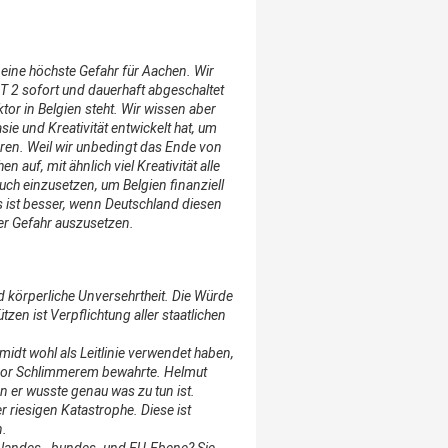
eine höchste Gefahr für Aachen.
Wir
T 2 sofort und dauerhaft abgeschaltet
ktor in Belgien steht.
Wir wissen aber
sie und Kreativität entwickelt hat, um
eren.
Weil wir unbedingt das Ende von
n auf, mit ähnlich viel Kreativität alle
ch einzusetzen, um Belgien finanziell
s ist besser, wenn Deutschland diesen
 der Gefahr auszusetzen.
 körperliche Unversehrtheit.
Die Würde
tzen ist Verpflichtung aller staatlichen
idt wohl als Leitlinie verwendet haben,
2 vor Schlimmerem bewahrte. Helmut
en er wusste genau was zu tun ist.
 riesigen Katastrophe. Diese ist
n.
, landes-, bundes- und EU-Ebene?
Sie