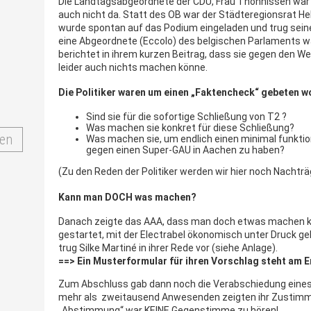
Die Landtagsabgeordnete der CDU, Frau Thönnissen war 
auch nicht da. Statt des OB war der Städteregionsrat H
wurde spontan auf das Podium eingeladen und trug seine
eine Abgeordnete (Eccolo) des belgischen Parlaments wa
berichtet in ihrem kurzen Beitrag, dass sie gegen den We
leider auch nichts machen könne.
Die Politiker waren um einen „Faktencheck“ gebeten 
Sind sie für die sofortige Schließung von T2 ?
Was machen sie konkret für diese Schließung?
en
Was machen sie, um endlich einen minimal funkt
gegen einen Super-GAU in Aachen zu haben?
(Zu den Reden der Politiker werden wir hier noch Nacht
Kann man DOCH was machen?
Danach zeigte das AAA, dass man doch etwas machen k
gestartet, mit der Electrabel ökonomisch unter Druck ge
trug Silke Martiné in ihrer Rede vor (siehe Anlage).
==> Ein Musterformular für ihren Vorschlag steht am E
Zum Abschluss gab dann noch die Verabschiedung eines 
mehr als zweitausend Anwesenden zeigten ihr Zustimmu
„Abstimmung“ war KEINE Gegenstimme zu hören!