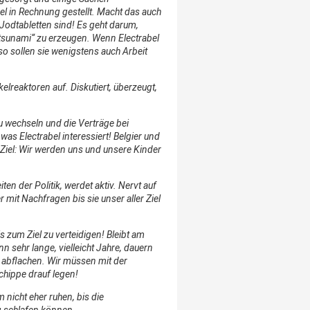
el in Rechnung gestellt. Macht das auch
Jodtabletten sind! Es geht darum,
sunami“ zu erzeugen. Wenn Electrabel
so sollen sie wenigstens auch Arbeit
elreaktoren auf. Diskutiert, überzeugt,
 wechseln und die Verträge bei
 was Electrabel interessiert! Belgier und
iel: Wir werden uns und unsere Kinder
ten der Politik, werdet aktiv. Nervt auf
it Nachfragen bis sie unser aller Ziel
is zum Ziel zu verteidigen!
Bleibt am
n sehr lange, vielleicht Jahre, dauern
r abflachen. Wir müssen mit der
chippe drauf legen!
nicht eher ruhen, bis die
g schlafen können.