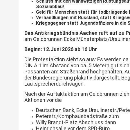
Schluss mit
de
n
wahnwitzigen Rüstungsau
Sozialabbau!
Geld für Menschen statt für todbringende 
Verhandlungen mit Russland, statt Kriegs
Kriegsgegner statt Jugendoffiziere in die 
Das Antikriegsbündnis Aachen ruft auf zu
P
am Geldbrunnen Ecke Münsterplatz/Ursuline
Beginn: 12.Juni 2026 ab 16 Uhr
Die Protestaktion sieht so aus: Es werden ca
DIN A 1 im Abstand von ca. 5 Metern gut sich
Passanten am Straßenrand hochgehalten. Auf 
der Bundesregierung plakativ dargestellt. Beg
Lautsprecherdurchsagen.
Nach der Auftaktaktion am Geldbrunnen ziehe
Aktionen vor die
Deutschen Bank, Ecke Ursulinerstr./Pete
Peterstr./Komphausbadstraße zum
Willy Brandt-Platz Abschluss dann
Heinrichsalle vor dem SPD-Büro