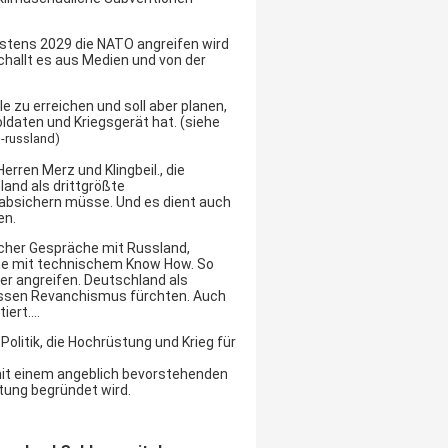
testens 2029 die NATO angreifen wird
hallt es aus Medien und von der
le zu erreichen und soll aber planen,
ldaten und Kriegsgerät hat. (siehe
o-russland
)
rren Merz und Klingbeil., die
and als drittgrößte
 absichern müsse. Und es dient auch
en.
licher Gespräche mit Russland,
ine mit technischem Know How. So
er angreifen. Deutschland als
Russen Revanchismus fürchten. Auch
tiert….
Politik, die Hochrüstung und Krieg für
 mit einem angeblich bevorstehenden
tung begründet wird.