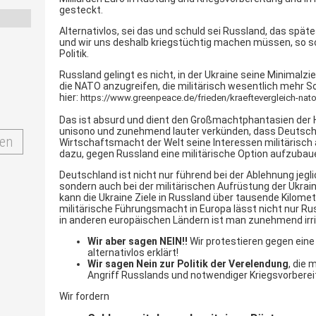
gesteckt.
Alternativlos, sei das und schuld sei Russland, das spä
und wir uns deshalb kriegstüchtig machen müssen, so sc
Politik.
Russland gelingt es nicht, in der Ukraine seine Minimalzie
die NATO anzugreifen, die militärisch wesentlich mehr So
hier:
https://www.greenpeace.de/frieden/kraeftevergleich-nat
Das ist absurd und dient den Großmachtphantasien der He
unisono und zunehmend lauter verkünden, dass Deutschl
en
Wirtschaftsmacht der Welt seine Interessen militärisch
dazu, gegen Russland eine militärische Option aufzubau
Deutschland ist nicht nur führend bei der Ablehnung jeg
sondern auch bei der militärischen Aufrüstung der Ukra
kann die Ukraine Ziele in Russland über tausende Kilomet
militärische Führungsmacht in Europa lässt nicht nur 
in anderen europäischen Ländern ist man zunehmend irri
Wir aber sagen NEIN!!
Wir protestieren gegen eine 
alternativlos erklärt!
Wir sagen Nein zu
r
Politik der Verelendung
, die
Angriff Russlands und notwendiger Kriegsvorberei
Wir fordern