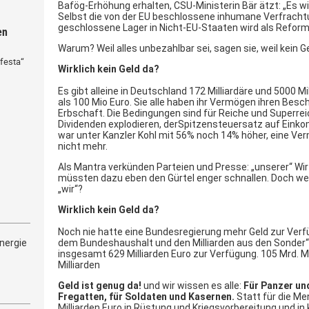
Bafög-Erhöhung erhalten, CSU-Ministerin Bär ätzt: „Es w
Selbst die von der EU beschlossene inhumane Verfrachtun
geschlossene Lager in Nicht-EU-Staaten wird als Reform
en
Warum? Weil alles unbezahlbar sei, sagen sie, weil kein Ge
festa“
Wirklich kein Geld da?
Es gibt alleine in Deutschland 172 Milliardäre und 5000 M
als 100 Mio Euro. Sie alle haben ihr Vermögen ihren Besc
Erbschaft. Die Bedingungen sind für Reiche und Superrei
Dividenden explodieren, derSpitzensteuersatz auf Einko
war unter Kanzler Kohl mit 56% noch 14% höher, eine Ve
nicht mehr.
Als Mantra verkünden Parteien und Presse: „unserer“ Wi
müssten dazu eben den Gürtel enger schnallen. Doch wer 
„wir“?
Wirklich kein Geld da?
Noch nie hatte eine Bundesregierung mehr Geld zur Verf
nergie
dem Bundeshaushalt und den Milliarden aus den Sonder
insgesamt 629 Milliarden Euro zur Verfügung. 105 Mrd. M
Milliarden
Geld ist genug da!
und wir wissen es alle:
Für Panzer un
Fregatten, für Soldaten und Kasernen.
Statt für die M
Milliarden Euro in Rüstung und Kriegsvorbereitung und i