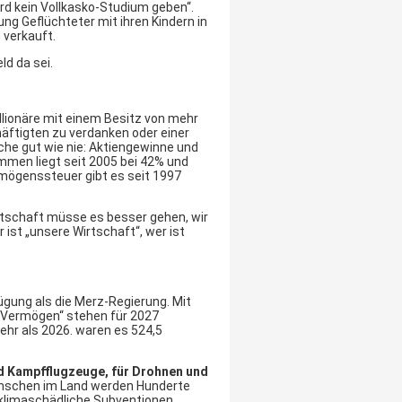
ird kein Vollkasko-Studium geben“.
g Geflüchteter mit ihren Kindern in
 verkauft.
ld da sei.
illionäre mit einem Besitz von mehr
häftigten zu verdanken oder einer
che gut wie nie: Aktiengewinne und
mmen liegt seit 2005 bei 42% und
rmögenssteuer gibt es seit 1997
rtschaft müsse es besser gehen, wir
ist „unsere Wirtschaft“, wer ist
ügung als die Merz-Regierung. Mit
“Vermögen“ stehen für 2027
ehr als 2026. waren es 524,5
d Kampfflugzeuge, für Drohnen und
enschen im Land werden Hunderte
n klimaschädliche Subventionen