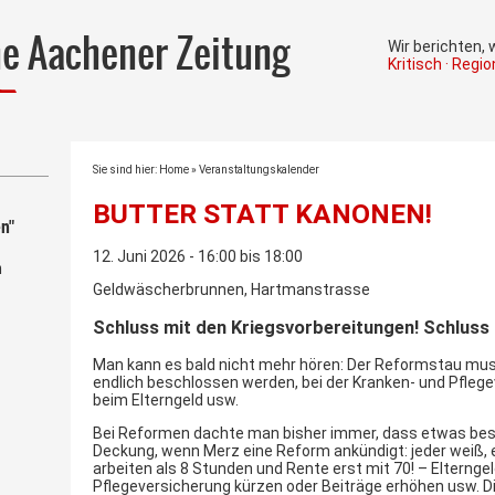
he Aachener Zeitung
Wir berichten,
Kritisch · Regi
Sie sind hier:
Home
»
Veranstaltungskalender
BUTTER STATT KANONEN!
n"
12. Juni 2026 - 16:00 bis 18:00
m
Geldwäscherbrunnen, Hartmanstrasse
Schluss mit
de
n
Kriegsvorbereitungen
!
Schluss
Man kann es bald nicht mehr hören: Der Reformstau mu
endlich beschlossen werden, bei der Kranken- und Pflege
beim Elterngeld usw.
Bei Reformen dachte man bisher immer, dass etwas besse
Deckung, wenn Merz eine Reform ankündigt: jeder weiß, es
arbeiten als 8 Stunden und Rente erst mit 70! – Elternge
Pflegeversicherung kürzen oder Beiträge erhöhen usw. Di