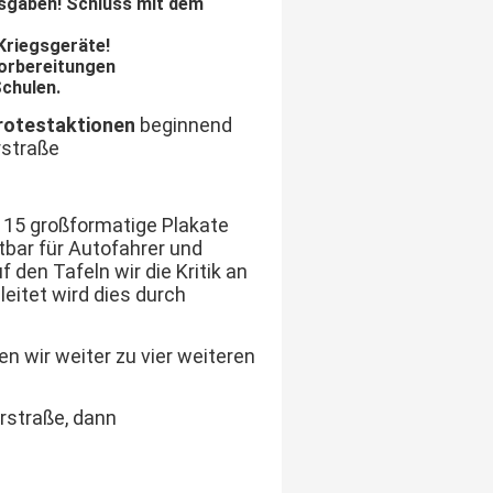
sgaben!
Schluss mit dem
Kriegsgeräte!
vorbereitungen
Schulen.
rotestaktionen
beginnend
rstraße
. 15 großformatige Plakate
tbar für Autofahrer und
den Tafeln wir die Kritik an
leitet wird dies durch
n wir weiter zu vier weiteren
rstraße, dann