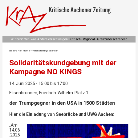
Kritische Aachener Zeitung
Wir berichten, was Andere verschweigen:
Kritisch · Regional · Grenzüberschreitend
Sie sind hier:
Home
»
Veranstaltungskalender
Solidaritätskundgebung mit der
Kampagne NO KINGS
14. Juni 2025 - 15:00 bis 17:00
Elisenbrunnen, Friedrich-Wilhelm-Platz 1
der Trumpgegner in den USA in 1500 Städten
Hier die Einladung von Seebrücke und UWG Aachen:
„Am
14.06
.2025