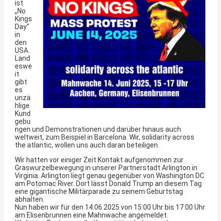
ist
„No
Kings
Day“
in
den
USA.
Land
eswe
it
gibt
es
unzä
hlige
Kund
gebu
ngen und Demonstrationen und darüber hinaus auch
weltweit, zum Beispiel in Barcelona. Wir, solidarity across
the atlantic, wollen uns auch daran beteiligen.
Wir hatten vor einiger Zeit Kontakt aufgenommen zur
Graswurzelbewegung in unserer Partnerstadt Arlington in
Virginia. Arlington liegt genau gegenüber von Washington DC
am Potomac River. Dort lässt Donald Trump an diesem Tag
eine gigantische Militärparade zu seinem Geburtstag
abhalten.
Nun haben wir für den 14.06.2025 von 15:00 Uhr bis 17:00 Uhr
am Elisenbrunnen eine Mahnwache angemeldet.